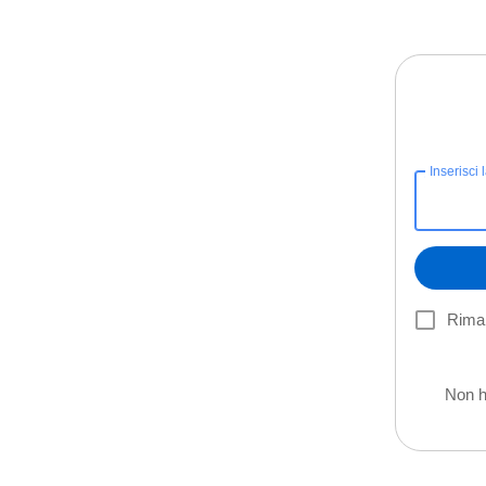
Inserisci 
Riman
Non h