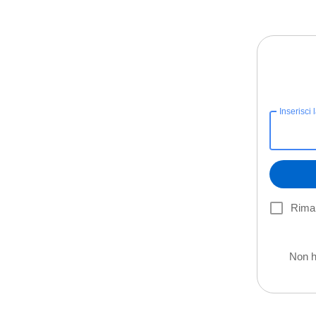
Inserisci 
Riman
Non h