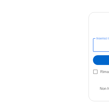
Inserisci 
Riman
Non h