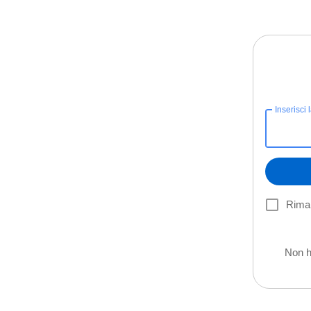
Inserisci 
Riman
Non h