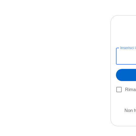
Inserisci 
Riman
Non h