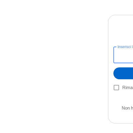
Inserisci 
Riman
Non h