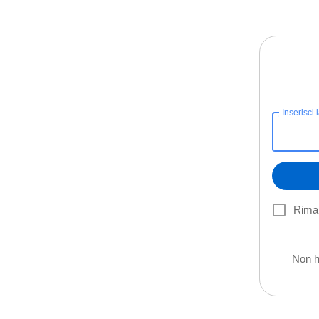
Inserisci 
Riman
Non h