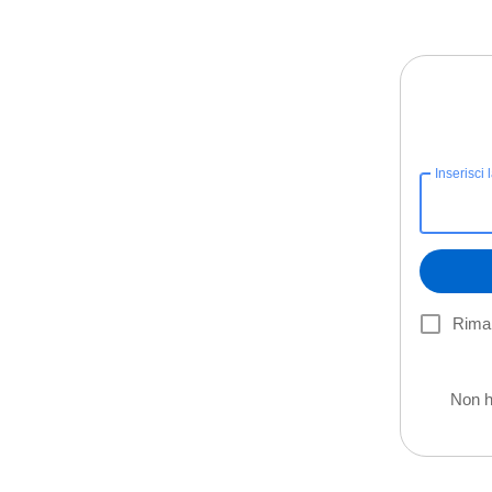
Inserisci 
Riman
Non h