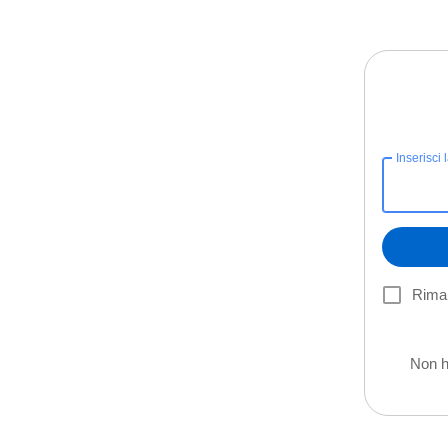
Inserisci 
Riman
Non h