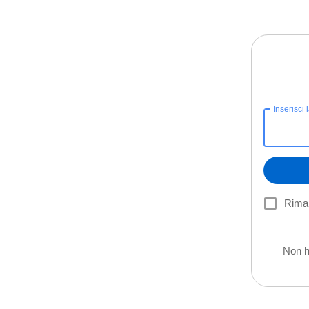
Inserisci 
Riman
Non h