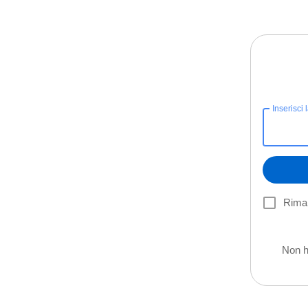
Inserisci 
Riman
Non h