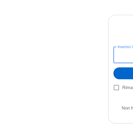
Inserisci 
Riman
Non h