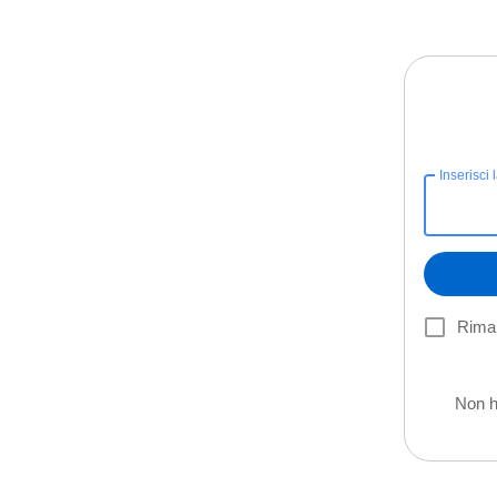
Inserisci 
Riman
Non h