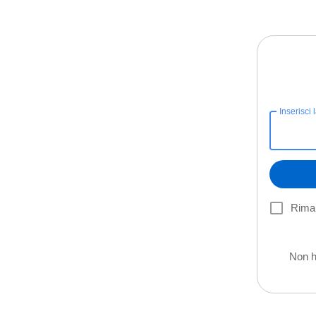
Inserisci 
Riman
Non h